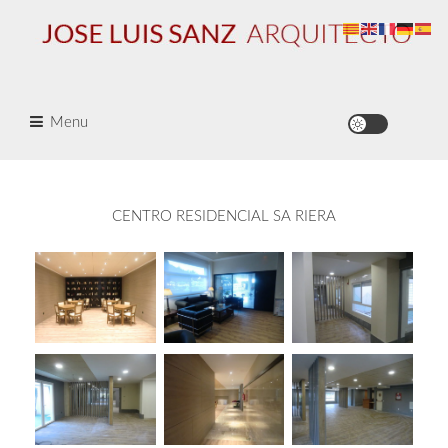
Skip
to
content
Residencias para Personas Mayores
JOSÉ LUIS SANZ · Arquitecto
Menu
Residencias
CENTRO RESIDENCIAL SA RIERA